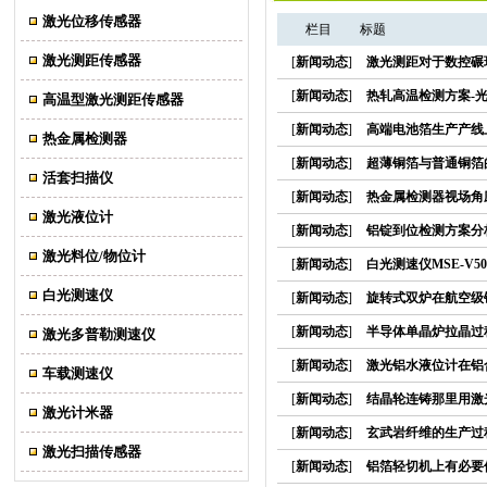
激光位移传感器
栏目
标题
激光测距传感器
[
新闻动态
]
激光测距对于数控碾
[
新闻动态
]
热轧高温检测方案-光
高温型激光测距传感器
[
新闻动态
]
高端电池箔生产产线
热金属检测器
[
新闻动态
]
超薄铜箔与普通铜箔
活套扫描仪
[
新闻动态
]
热金属检测器视场角
激光液位计
[
新闻动态
]
铝锭到位检测方案分
激光料位/物位计
[
新闻动态
]
白光测速仪MSE-V
白光测速仪
[
新闻动态
]
旋转式双炉在航空级
[
新闻动态
]
半导体单晶炉拉晶过
激光多普勒测速仪
[
新闻动态
]
激光铝水液位计在铝
车载测速仪
[
新闻动态
]
结晶轮连铸那里用激
激光计米器
[
新闻动态
]
玄武岩纤维的生产过程
激光扫描传感器
[
新闻动态
]
铝箔轻切机上有必要